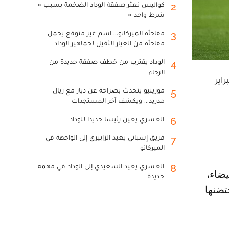
كواليس تعثر صفقة الوداد الضخمة بسبب «
2
شرط واحد »
مفاجأة الميركاتو... اسم غير متوقع يحمل
3
مفاجأة من العيار الثقيل لجماهير الوداد
الوداد يقترب من خطف صفقة جديدة من
4
الرجاء
يجة هدف لمثله في المباراة الودية التي جمعته مساء يومه الثلاثاء 25 فبراير
مورينيو يتحدث بصراحة عن دياز مع ريال
5
مدريد... ويكشف آخر المستجدات
العسري يعين رئيسا جديدا للوداد
6
فريق إسباني يعيد الزابيري إلى الواجهة في
7
الميركاتو
العسري يعيد السعيدي إلى الوداد في مهمة
8
جديدة
تضنها