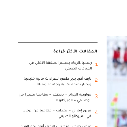
المقالات الأكثر قراءة
رسميا..الرجاء يحسم الصفقة الأغلى في
1
الميركاتو الصيفي
نايف أكرد يدير ظهره لاغراءات مالية خليجية
2
ويختار بصفة نهائية وجهته المقبلة
مولودية الجزائر « يخطف » مهاجما متميزا من
3
الوداد في « الميركاتو »
فريق إماراتي « يخطف » مهاجما من الرجاء
4
في الميركاتو الصيفي
عرض خارجي يفتح باب الرحيل أمام نجم الوداد