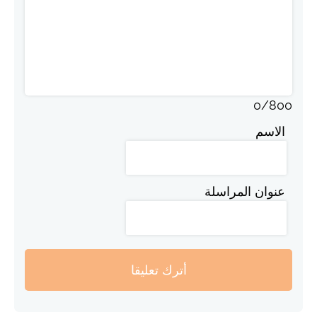
0
/
800
الاسم
عنوان المراسلة
أترك تعليقا