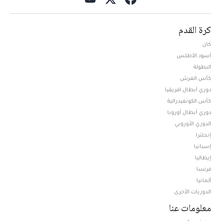
كرة القدم
كان
أسود الأطلس
البطولة
كأس العرش
دوري أبطال افريقيا
كأس الكونفيدرالية
دوري أبطال أوروبا
الدوري الأوروبي
إنجلترا
إسبانيا
إيطاليا
فرنسا
ألمانيا
الدوريات الأخرى
معلومات عنا