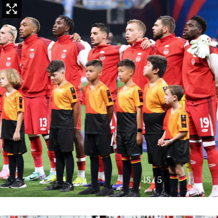
48
/
5