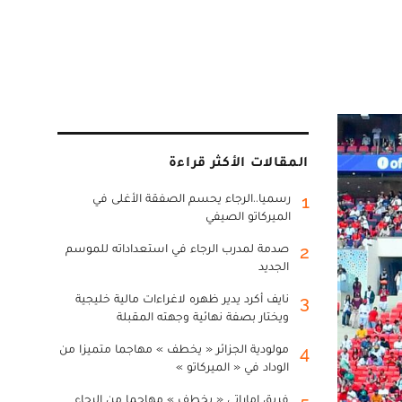
المقالات الأكثر قراءة
رسميا..الرجاء يحسم الصفقة الأغلى في
1
الميركاتو الصيفي
صدمة لمدرب الرجاء في استعداداته للموسم
2
الجديد
نايف أكرد يدير ظهره لاغراءات مالية خليجية
3
ويختار بصفة نهائية وجهته المقبلة
مولودية الجزائر « يخطف » مهاجما متميزا من
4
الوداد في « الميركاتو »
فريق إماراتي « يخطف » مهاجما من الرجاء