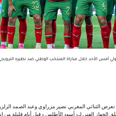
ولي أمس الأحد خلال مباراة المنتخب الوطني ضد نظيره النرويجي
قلق الجهاز الفني لـ« أسود الأطلس » قبل أيام قليلة من ا