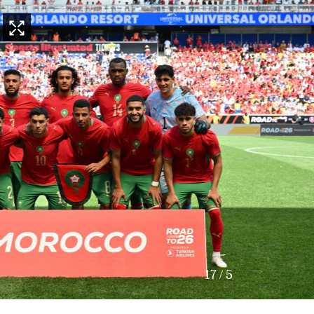
17
/
5