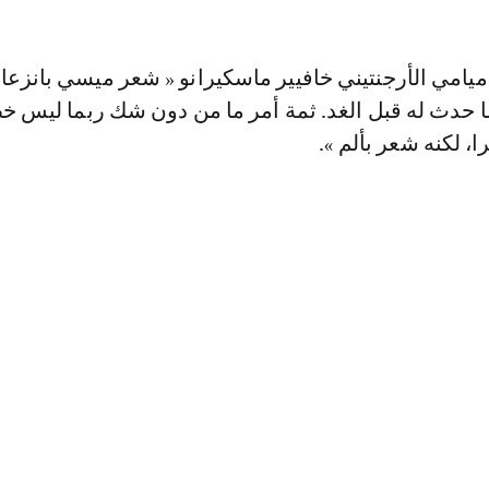
يامي الأرجنتيني خافيير ماسكيرانو « شعر ميسي بانزعاج
 حدث له قبل الغد. ثمة أمر ما من دون شك ربما ليس خطي
ا، لكنه شعر بألم ».