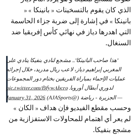
الذي كان يقوم بالتسخينات « بانينكا » «
بانينكا » في إشارة إلى ضربة جزاء الحاسمة
التي اهدرها دياز في نهائي كأس إفريقيا ضد
السنغال.
"هذا صاحب البانينكا".. مشجع لنادي بنفيكا ينادي على
المغربي إبراهيم دياز، لاعب ريال مدريد، خلال إجرائه
عمليات الإحماء بمباراة الفريقين بختام دور المجموعات
لدوري أبطال أوروبا.
pic.twitter.com/f9fywAbcro
— الجزيرة - رياضة (@AJASports)
January 31, 2026
وحسب مقطع الفيديو فإن هداف « الكان »
لم يعر أي اهتمام للمحاولات الاستفزازية من
مشجع بنفيكا.