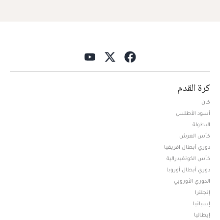
كرة القدم
كان
أسود الأطلس
البطولة
كأس العرش
دوري أبطال افريقيا
كأس الكونفيدرالية
دوري أبطال أوروبا
الدوري الأوروبي
إنجلترا
إسبانيا
إيطاليا