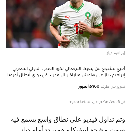
إبراهيم دياز
أحرج مشجع من بنفيكا البرتغالي لكرة القدم ، الدولي المغربي
إبراهيم دياز على هامش مباراة ريال مدريد في دوري أبطال أوروبا.
تحرير من طرف
le360 سبور
في 31/01/2026 على الساعة 13:00
و تم تداول فيديو على نطاق واسع يسمع فيه
صوت مشجع لبنفيكا و هو يردد أمام دياز