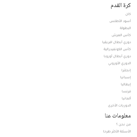
كرة القدم
كان
أسود الأطلس
البطولة
كأس العرش
دوري أبطال افريقيا
كأس الكونفيدرالية
دوري أبطال أوروبا
الدوري الأوروبي
إنجلترا
إسبانيا
إيطاليا
فرنسا
ألمانيا
الدوريات الأخرى
معلومات عنا
من نحن ؟
الأسئلة الأكثر طرحا