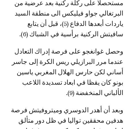
مستحصلا على ركلة ركنية بعد عرضية من
البرتغالي جواو فيليكس الى منطقة السيد
ياردات أبعدها الدفاع (5)، قبل أن يتابع
سافيتش الركنية برأسية في الشباك (6).
وحصل غوانغجو على فرصة إدراك التعادل
عندما مرر البرازيلي ريس الكرة إلى جاسر
أساني لكن حارس الهلال المغربي ياسين
بونو كان يقظا في ابعاد تسديدة اللاعب
الألباني المنخفضة (9).
وبعد أن أهدر الدوسري وميتروفيتش فرصة
هدفين محققين تواليا في ظل دور متألق