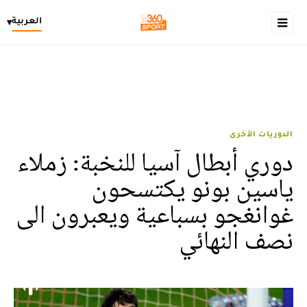
العربية
▾
الدوريات الأخرى
دوري أبطال آسيا للنخبة: زملاء
ياسين بونو يكتسحون
غوانغجو بسباعية ويعبرون الى
نصف النهائي