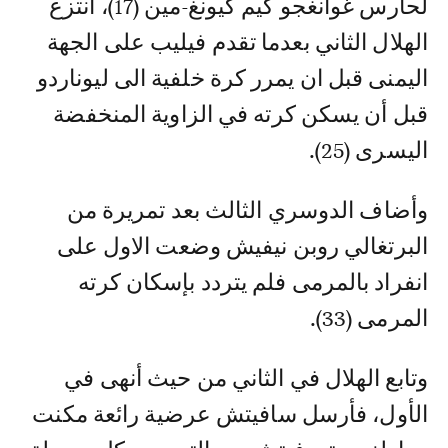
لحارس غوانغجو كيم كيونغ-مين (17)، انتزع
الهلال الثاني بعدما تقدم فيليب على الجهة
اليمنى قبل ان يمرر كرة خلفية الى ليوناردو
قبل أن يسكن كرته في الزاوية المنخفضة
اليسرى (25).
وأضاف الدوسري الثالث بعد تمريرة من
البرتغالي روبن نيفيش وضعت الاول على
انفراد بالمرمى فلم يتردد بإسكان كرته
المرمى (33).
وتابع الهلال في الثاني من حيث أنهى في
الأول، فأرسل سافيتش عرضية رائعة مكنت