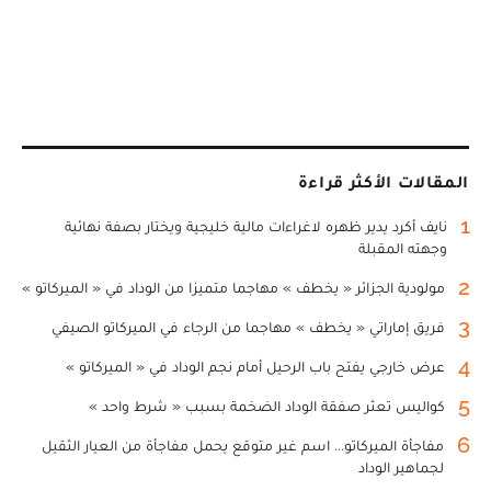
المقالات الأكثر قراءة
1
نايف أكرد يدير ظهره لاغراءات مالية خليجية ويختار بصفة نهائية
وجهته المقبلة
2
مولودية الجزائر « يخطف » مهاجما متميزا من الوداد في « الميركاتو »
3
فريق إماراتي « يخطف » مهاجما من الرجاء في الميركاتو الصيفي
4
عرض خارجي يفتح باب الرحيل أمام نجم الوداد في « الميركاتو »
5
كواليس تعثر صفقة الوداد الضخمة بسبب « شرط واحد »
6
مفاجأة الميركاتو... اسم غير متوقع يحمل مفاجأة من العيار الثقيل
لجماهير الوداد