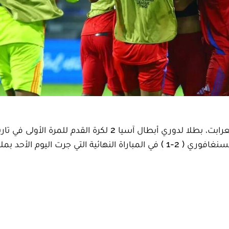
توج نادي الشارقة الذي يلعب له الدولي المغربي عادل تعرابت، بطلا لدوري أبطال آسيا 2 لكرة القدم ل
تتويج نادي الشارقة ، بعد فوزه على فريق ليون سيتي السنغافوري ( 2-1 ) في المباراة النهائية التي جرت اليوم الأ