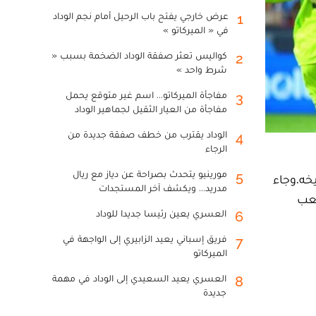
عرض خارجي يفتح باب الرحيل أمام نجم الوداد
1
في « الميركاتو »
كواليس تعثر صفقة الوداد الضخمة بسبب «
2
شرط واحد »
مفاجأة الميركاتو... اسم غير متوقع يحمل
3
مفاجأة من العيار الثقيل لجماهير الوداد
الوداد يقترب من خطف صفقة جديدة من
4
الرجاء
مورينيو يتحدث بصراحة عن دياز مع ريال
5
لمرة الأولى في تاريخه.وجاء
مدريد... ويكشف آخر المستجدات
حد بملعب
العسري يعين رئيسا جديدا للوداد
6
فريق إسباني يعيد الزابيري إلى الواجهة في
7
الميركاتو
العسري يعيد السعيدي إلى الوداد في مهمة
8
جديدة