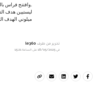
.وافتتح فراس بالعربي التسجيل لنادي الشارقة في الدقيقة 74، ثم سجل ماكسيم
ميلوني الهدف الثان
تحرير من طرف
le360
في 18/05/2025 على الساعة 15:21