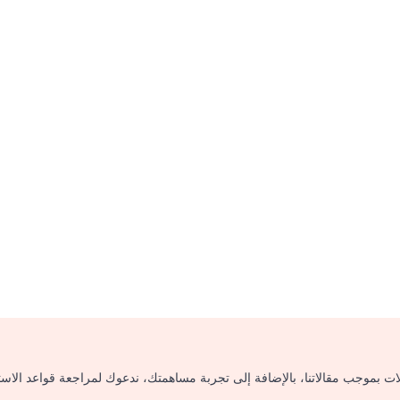
لات بموجب مقالاتنا، بالإضافة إلى تجربة مساهمتك، ندعوك لمراجعة قواعد الاس