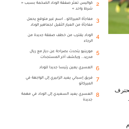
كواليس تعثر صفقة الوداد الضخمة بسبب «
2
شرط واحد »
مفاجأة الميركاتو... اسم غير متوقع يحمل
3
مفاجأة من العيار الثقيل لجماهير الوداد
الوداد يقترب من خطف صفقة جديدة من
4
الرجاء
مورينيو يتحدث بصراحة عن دياز مع ريال
5
مدريد... ويكشف آخر المستجدات
العسري يعين رئيسا جديدا للوداد
6
فريق إسباني يعيد الزابيري إلى الواجهة في
7
الميركاتو
العسري يعيد السعيدي إلى الوداد في مهمة
8
جديدة
م