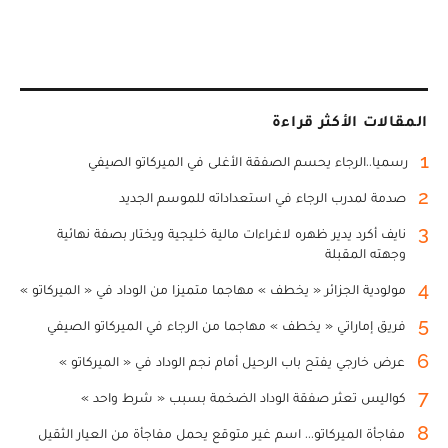
المقالات الأكثر قراءة
1
رسميا..الرجاء يحسم الصفقة الأغلى في الميركاتو الصيفي
2
صدمة لمدرب الرجاء في استعداداته للموسم الجديد
3
نايف أكرد يدير ظهره لاغراءات مالية خليجية ويختار بصفة نهائية
وجهته المقبلة
4
مولودية الجزائر « يخطف » مهاجما متميزا من الوداد في « الميركاتو »
5
فريق إماراتي « يخطف » مهاجما من الرجاء في الميركاتو الصيفي
6
عرض خارجي يفتح باب الرحيل أمام نجم الوداد في « الميركاتو »
7
كواليس تعثر صفقة الوداد الضخمة بسبب « شرط واحد »
8
مفاجأة الميركاتو... اسم غير متوقع يحمل مفاجأة من العيار الثقيل