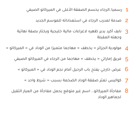
1
رسميا..الرجاء يحسم الصفقة الأغلى في الميركاتو الصيفي
2
صدمة لمدرب الرجاء في استعداداته للموسم الجديد
3
نايف أكرد يدير ظهره لاغراءات مالية خليجية ويختار بصفة نهائية
وجهته المقبلة
4
مولودية الجزائر « يخطف » مهاجما متميزا من الوداد في « الميركاتو »
5
فريق إماراتي « يخطف » مهاجما من الرجاء في الميركاتو الصيفي
6
عرض خارجي يفتح باب الرحيل أمام نجم الوداد في « الميركاتو »
7
كواليس تعثر صفقة الوداد الضخمة بسبب « شرط واحد »
8
مفاجأة الميركاتو... اسم غير متوقع يحمل مفاجأة من العيار الثقيل
لجماهير الوداد