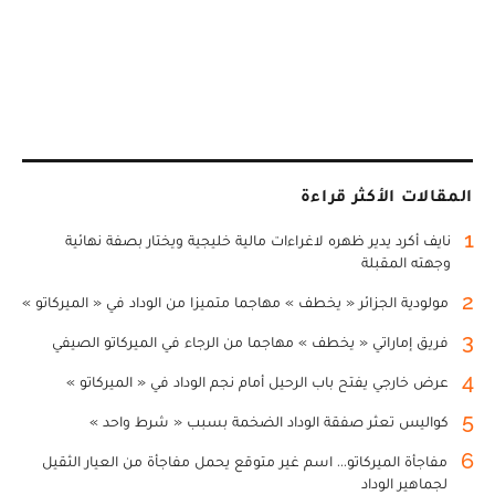
المقالات الأكثر قراءة
1
نايف أكرد يدير ظهره لاغراءات مالية خليجية ويختار بصفة نهائية
وجهته المقبلة
2
مولودية الجزائر « يخطف » مهاجما متميزا من الوداد في « الميركاتو »
3
فريق إماراتي « يخطف » مهاجما من الرجاء في الميركاتو الصيفي
4
عرض خارجي يفتح باب الرحيل أمام نجم الوداد في « الميركاتو »
5
كواليس تعثر صفقة الوداد الضخمة بسبب « شرط واحد »
6
مفاجأة الميركاتو... اسم غير متوقع يحمل مفاجأة من العيار الثقيل
لجماهير الوداد