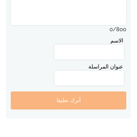
0
/
800
الاسم
عنوان المراسلة
أترك تعليقا