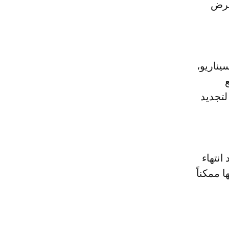
 عرض
يناريو،
لتجديد
انتهاء
 ممكناً