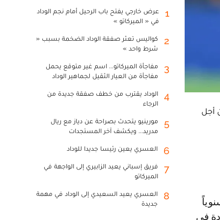
عرض خارجي يفتح باب الرحيل أمام نجم الوداد
1
في « الميركاتو »
كواليس تعثر صفقة الوداد الضخمة بسبب «
2
شرط واحد »
مفاجأة الميركاتو... اسم غير متوقع يحمل
3
مفاجأة من العيار الثقيل لجماهير الوداد
الوداد يقترب من خطف صفقة جديدة من
4
الرجاء
ن أجل
مورينيو يتحدث بصراحة عن دياز مع ريال
5
مدريد... ويكشف آخر المستجدات
العسري يعين رئيسا جديدا للوداد
6
فريق إسباني يعيد الزابيري إلى الواجهة في
7
الميركاتو
العسري يعيد السعيدي إلى الوداد في مهمة
8
جديدة
دة في