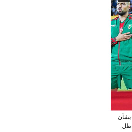
 بشأن
 ظل