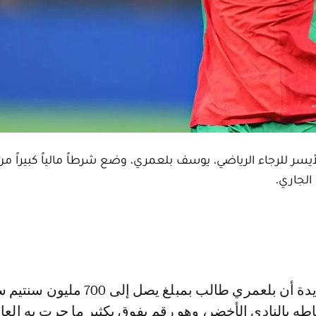
الأيسر للرجاء الرياضي، يوسف بلعمري، وضع شرطاً مالياً كبيراً م
الجاري.
اطه بالنادي الأخضر، وهو رقم يفوق بكثير ما جرت به العا