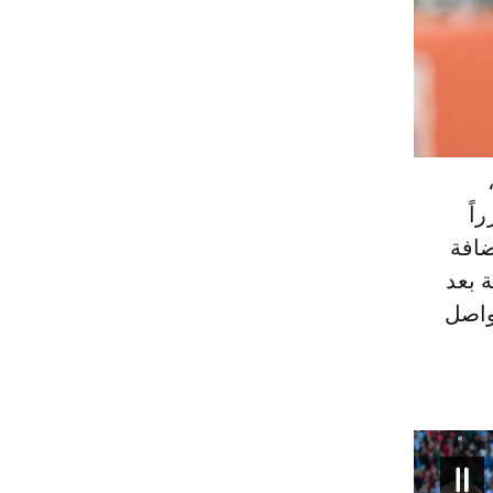
م، مبرراً
ضافة
 بعد
واصل