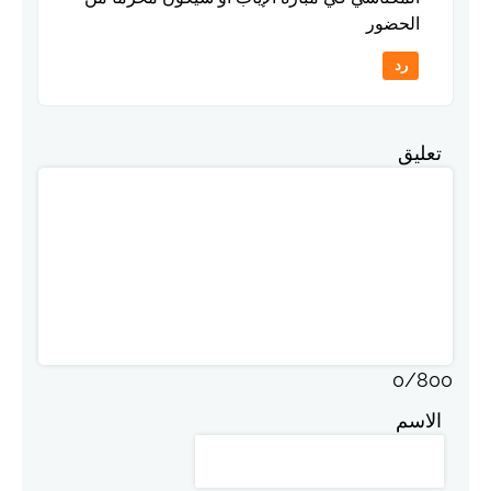
الحضور
رد
تعليق
0
/
800
الاسم