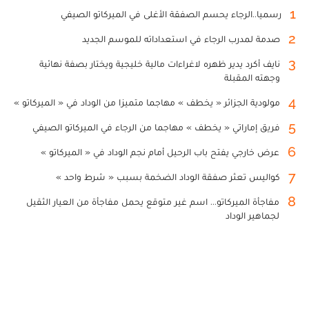
1
رسميا..الرجاء يحسم الصفقة الأغلى في الميركاتو الصيفي
2
صدمة لمدرب الرجاء في استعداداته للموسم الجديد
3
نايف أكرد يدير ظهره لاغراءات مالية خليجية ويختار بصفة نهائية
وجهته المقبلة
4
مولودية الجزائر « يخطف » مهاجما متميزا من الوداد في « الميركاتو »
5
فريق إماراتي « يخطف » مهاجما من الرجاء في الميركاتو الصيفي
6
عرض خارجي يفتح باب الرحيل أمام نجم الوداد في « الميركاتو »
7
كواليس تعثر صفقة الوداد الضخمة بسبب « شرط واحد »
8
مفاجأة الميركاتو... اسم غير متوقع يحمل مفاجأة من العيار الثقيل
لجماهير الوداد