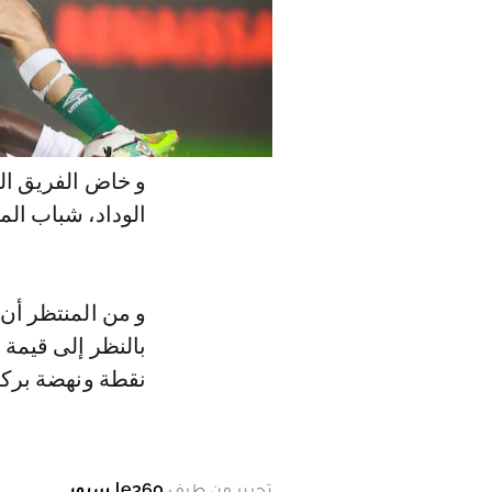
و خاض الفريق الأ
الوداد، شباب ال
و من المنتظر أن
نقطة ونهضة بركان 
تحرير من طرف
le360 سبور