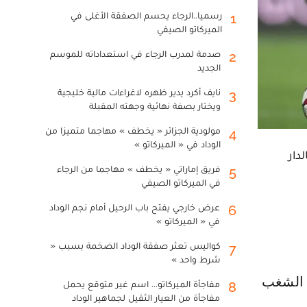
رسميا..الرجاء يحسم الصفقة الأغلى في
1
الميركاتو الصيفي
صدمة لمدرب الرجاء في استعداداته للموسم
2
الجديد
نايف أكرد يدير ظهره لاغراءات مالية خليجية
3
ويختار بصفة نهائية وجهته المقبلة
مولودية الجزائر « يخطف » مهاجما متميزا من
4
الوداد في « الميركاتو »
دار
فريق إماراتي « يخطف » مهاجما من الرجاء
5
في الميركاتو الصيفي
عرض خارجي يفتح باب الرحيل أمام نجم الوداد
6
في « الميركاتو »
كواليس تعثر صفقة الوداد الضخمة بسبب «
7
شرط واحد »
مفاجأة الميركاتو... اسم غير متوقع يحمل
8
مفاجأة من العيار الثقيل لجماهير الوداد