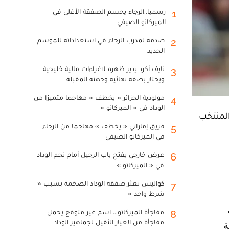
رسميا..الرجاء يحسم الصفقة الأغلى في
1
الميركاتو الصيفي
صدمة لمدرب الرجاء في استعداداته للموسم
2
الجديد
نايف أكرد يدير ظهره لاغراءات مالية خليجية
3
ويختار بصفة نهائية وجهته المقبلة
مولودية الجزائر « يخطف » مهاجما متميزا من
4
الوداد في « الميركاتو »
المنتخب
فريق إماراتي « يخطف » مهاجما من الرجاء
5
في الميركاتو الصيفي
عرض خارجي يفتح باب الرحيل أمام نجم الوداد
6
في « الميركاتو »
كواليس تعثر صفقة الوداد الضخمة بسبب «
7
شرط واحد »
مفاجأة الميركاتو... اسم غير متوقع يحمل
8
مفاجأة من العيار الثقيل لجماهير الوداد
ة