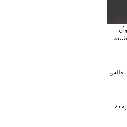
وأن
طبيعة
 الأطلس
ومن المقرر أن يكشف الناخب الوطني، محمد وهبي عن القائمة النهائية يوم 26