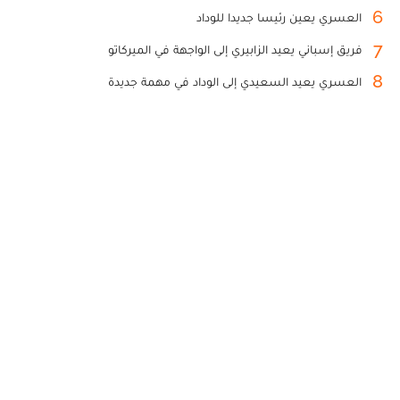
5
مورينيو يتحدث بصراحة عن دياز مع ريال مدريد... ويكشف آخر
المستجدات
6
العسري يعين رئيسا جديدا للوداد
7
فريق إسباني يعيد الزابيري إلى الواجهة في الميركاتو
8
العسري يعيد السعيدي إلى الوداد في مهمة جديدة