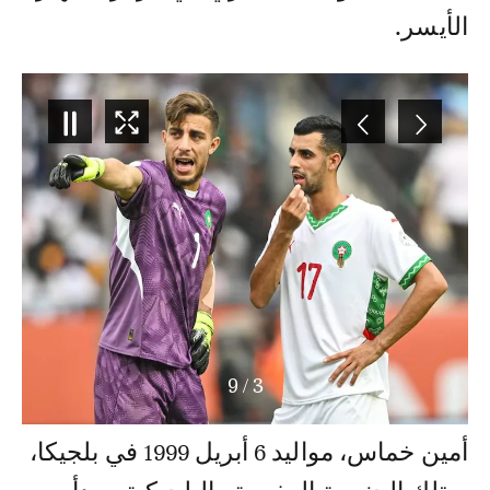
الأيسر.
9
/
4
أمين خماس، مواليد 6 أبريل 1999 في بلجيكا،