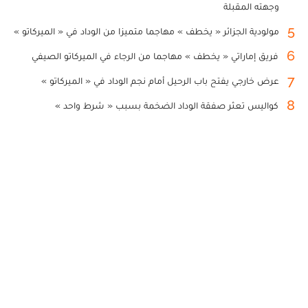
وجهته المقبلة
5
مولودية الجزائر « يخطف » مهاجما متميزا من الوداد في « الميركاتو »
6
فريق إماراتي « يخطف » مهاجما من الرجاء في الميركاتو الصيفي
7
عرض خارجي يفتح باب الرحيل أمام نجم الوداد في « الميركاتو »
8
كواليس تعثر صفقة الوداد الضخمة بسبب « شرط واحد »