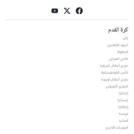
كرة القدم
كان
أسود الأطلس
البطولة
كأس العرش
دوري أبطال افريقيا
كأس الكونفيدرالية
دوري أبطال أوروبا
الدوري الأوروبي
إنجلترا
إسبانيا
إيطاليا
فرنسا
ألمانيا
الدوريات الأخرى