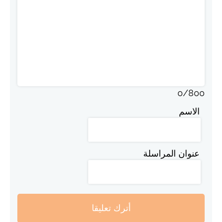
0
/
800
الاسم
عنوان المراسلة
أترك تعليقا