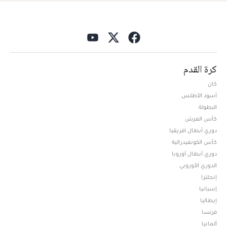
كرة القدم
كان
أسود الأطلس
البطولة
كأس العرش
دوري أبطال افريقيا
كأس الكونفيدرالية
دوري أبطال أوروبا
الدوري الأوروبي
إنجلترا
إسبانيا
إيطاليا
فرنسا
ألمانيا