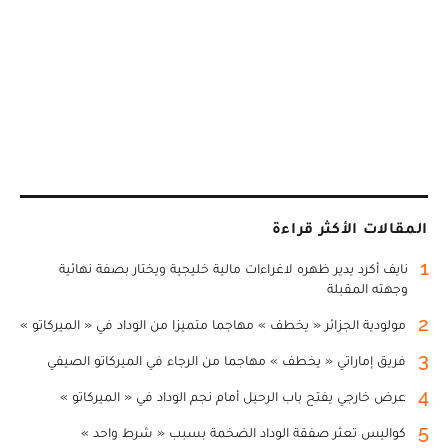
المقالات الأكثر قراءة
1
نايف أكرد يدير ظهره لاغراءات مالية خليجية ويختار بصفة نهائية
وجهته المقبلة
2
مولودية الجزائر « يخطف » مهاجما متميزا من الوداد في « الميركاتو »
3
فريق إماراتي « يخطف » مهاجما من الرجاء في الميركاتو الصيفي
4
عرض خارجي يفتح باب الرحيل أمام نجم الوداد في « الميركاتو »
5
كواليس تعثر صفقة الوداد الضخمة بسبب « شرط واحد »