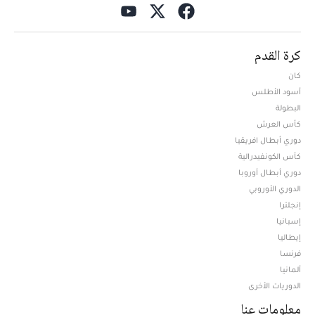
كرة القدم
كان
أسود الأطلس
البطولة
كأس العرش
دوري أبطال افريقيا
كأس الكونفيدرالية
دوري أبطال أوروبا
الدوري الأوروبي
إنجلترا
إسبانيا
إيطاليا
فرنسا
ألمانيا
الدوريات الأخرى
معلومات عنا