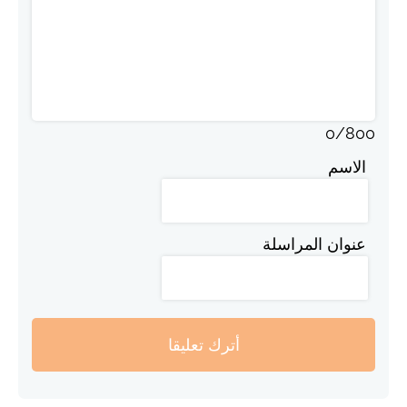
0
/
800
الاسم
عنوان المراسلة
أترك تعليقا