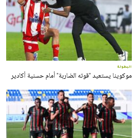
البطولة
موكوينا يستعيد "قوته الضاربة" أمام حسنية أكادير