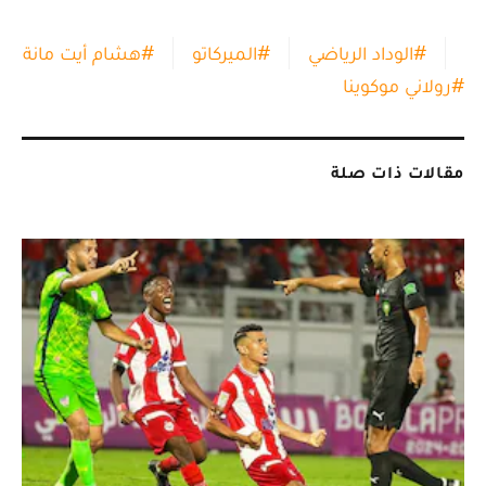
#
الوداد الرياضي
#
الميركاتو
#
هشام أيت مانة
#
رولاني موكوينا
مقالات ذات صلة