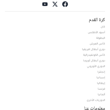
كرة القدم
كان
أسود الأطلس
البطولة
كأس العرش
دوري أبطال افريقيا
كأس الكونفيدرالية
دوري أبطال أوروبا
الدوري الأوروبي
إنجلترا
إسبانيا
إيطاليا
فرنسا
ألمانيا
الدوريات الأخرى
معلومات عنا