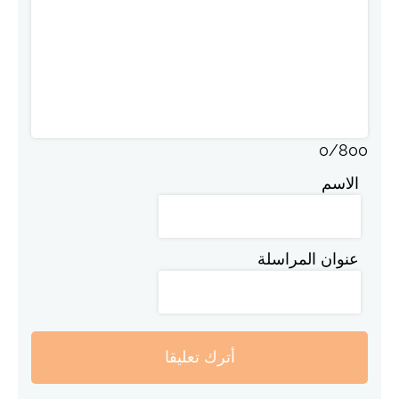
0
/
800
الاسم
عنوان المراسلة
أترك تعليقا