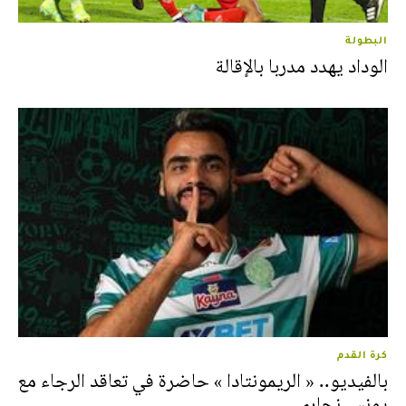
البطولة
الوداد يهدد مدربا بالإقالة
كرة القدم
بالفيديو.. « الريمونتادا » حاضرة في تعاقد الرجاء مع
يونس نجاري