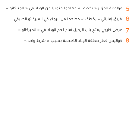
5
مولودية الجزائر « يخطف » مهاجما متميزا من الوداد في « الميركاتو »
6
فريق إماراتي « يخطف » مهاجما من الرجاء في الميركاتو الصيفي
7
عرض خارجي يفتح باب الرحيل أمام نجم الوداد في « الميركاتو »
8
كواليس تعثر صفقة الوداد الضخمة بسبب « شرط واحد »