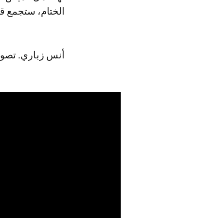
الختام، ستجمع قد
أنس زباري. تصو