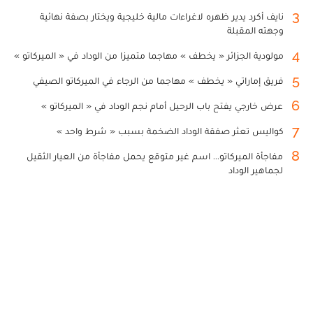
3
نايف أكرد يدير ظهره لاغراءات مالية خليجية ويختار بصفة نهائية
وجهته المقبلة
4
مولودية الجزائر « يخطف » مهاجما متميزا من الوداد في « الميركاتو »
5
فريق إماراتي « يخطف » مهاجما من الرجاء في الميركاتو الصيفي
6
عرض خارجي يفتح باب الرحيل أمام نجم الوداد في « الميركاتو »
7
كواليس تعثر صفقة الوداد الضخمة بسبب « شرط واحد »
8
مفاجأة الميركاتو... اسم غير متوقع يحمل مفاجأة من العيار الثقيل
لجماهير الوداد