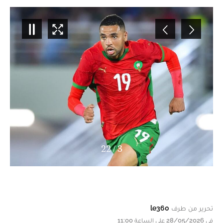
22
/
3
تحرير من طرف
le360
في 28/05/2026 على الساعة 11:00