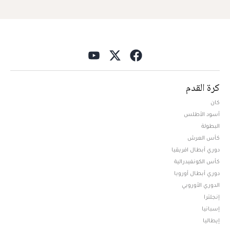
كرة القدم
كان
أسود الأطلس
البطولة
كأس العرش
دوري أبطال افريقيا
كأس الكونفيدرالية
دوري أبطال أوروبا
الدوري الأوروبي
إنجلترا
إسبانيا
إيطاليا