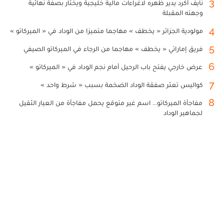
3
نايف أكرد يدير ظهره لاغراءات مالية خليجية ويختار بصفة نهائية
وجهته المقبلة
4
مولودية الجزائر « يخطف » مهاجما متميزا من الوداد في « الميركاتو »
5
فريق إماراتي « يخطف » مهاجما من الرجاء في الميركاتو الصيفي
6
عرض خارجي يفتح باب الرحيل أمام نجم الوداد في « الميركاتو »
7
كواليس تعثر صفقة الوداد الضخمة بسبب « شرط واحد »
8
مفاجأة الميركاتو... اسم غير متوقع يحمل مفاجأة من العيار الثقيل
لجماهير الوداد