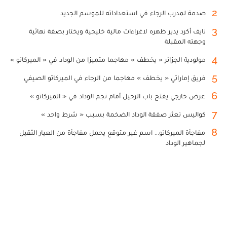
2
صدمة لمدرب الرجاء في استعداداته للموسم الجديد
3
نايف أكرد يدير ظهره لاغراءات مالية خليجية ويختار بصفة نهائية
وجهته المقبلة
4
مولودية الجزائر « يخطف » مهاجما متميزا من الوداد في « الميركاتو »
5
فريق إماراتي « يخطف » مهاجما من الرجاء في الميركاتو الصيفي
6
عرض خارجي يفتح باب الرحيل أمام نجم الوداد في « الميركاتو »
7
كواليس تعثر صفقة الوداد الضخمة بسبب « شرط واحد »
8
مفاجأة الميركاتو... اسم غير متوقع يحمل مفاجأة من العيار الثقيل
لجماهير الوداد