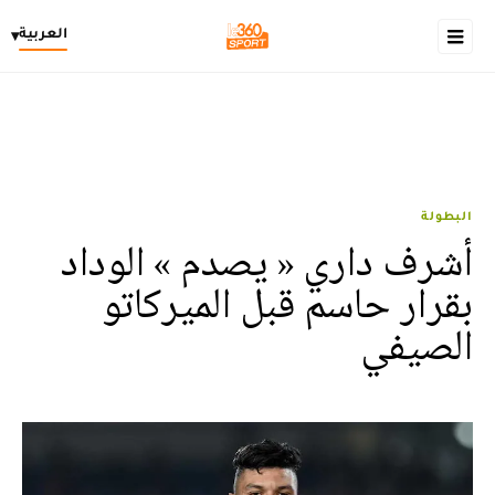
العربية
▾
البطولة
أشرف داري « يصدم » الوداد
بقرار حاسم قبل الميركاتو
الصيفي