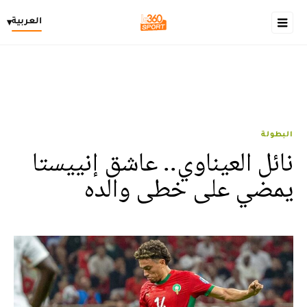
العربية
▾
البطولة
نائل العيناوي.. عاشق إنييستا
يمضي على خطى والده