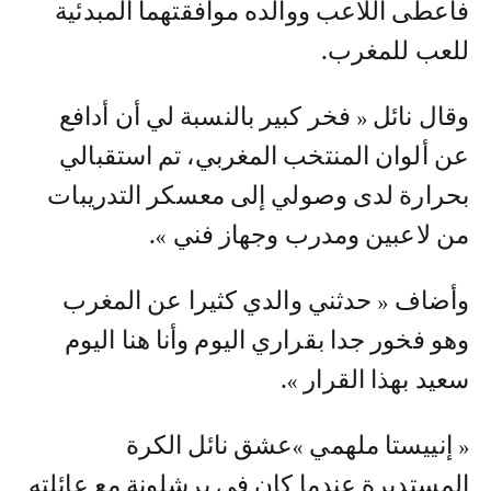
فأعطى اللاعب ووالده موافقتهما المبدئية
للعب للمغرب.
وقال نائل « فخر كبير بالنسبة لي أن أدافع
عن ألوان المنتخب المغربي، تم استقبالي
بحرارة لدى وصولي إلى معسكر التدريبات
من لاعبين ومدرب وجهاز فني ».
وأضاف « حدثني والدي كثيرا عن المغرب
وهو فخور جدا بقراري اليوم وأنا هنا اليوم
سعيد بهذا القرار ».
« إنييستا ملهمي »عشق نائل الكرة
المستديرة عندما كان في برشلونة مع عائلته