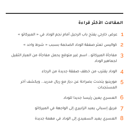
المقالات الأكثر قراءة
1
عرض خارجي يفتح باب الرحيل أمام نجم الوداد في « الميركاتو »
2
كواليس تعثر صفقة الوداد الضخمة بسبب « شرط واحد »
3
مفاجأة الميركاتو... اسم غير متوقع يحمل مفاجأة من العيار الثقيل
لجماهير الوداد
4
الوداد يقترب من خطف صفقة جديدة من الرجاء
5
مورينيو يتحدث بصراحة عن دياز مع ريال مدريد... ويكشف آخر
المستجدات
6
العسري يعين رئيسا جديدا للوداد
7
فريق إسباني يعيد الزابيري إلى الواجهة في الميركاتو
8
العسري يعيد السعيدي إلى الوداد في مهمة جديدة