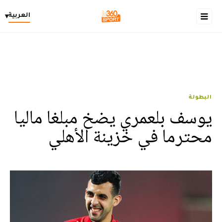
العربية
▾
البطولة
يوسف بلعمري يضخ مبلغا ماليا
محترما في خزينة الأهلي