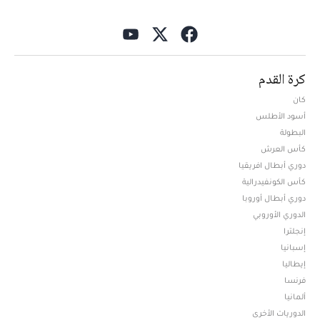
كرة القدم
كان
أسود الأطلس
البطولة
كأس العرش
دوري أبطال افريقيا
كأس الكونفيدرالية
دوري أبطال أوروبا
الدوري الأوروبي
إنجلترا
إسبانيا
إيطاليا
فرنسا
ألمانيا
الدوريات الأخرى