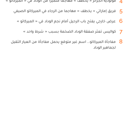
4
مولودية الجزائر « يخطف » مهاجما متميزا من الوداد في « الميركاتو »
5
فريق إماراتي « يخطف » مهاجما من الرجاء في الميركاتو الصيفي
6
عرض خارجي يفتح باب الرحيل أمام نجم الوداد في « الميركاتو »
7
كواليس تعثر صفقة الوداد الضخمة بسبب « شرط واحد »
8
مفاجأة الميركاتو... اسم غير متوقع يحمل مفاجأة من العيار الثقيل
لجماهير الوداد