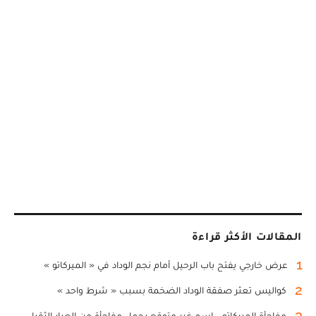
المقالات الأكثر قراءة
1
عرض خارجي يفتح باب الرحيل أمام نجم الوداد في « الميركاتو »
2
كواليس تعثر صفقة الوداد الضخمة بسبب « شرط واحد »
3
مفاجأة الميركاتو... اسم غير متوقع يحمل مفاجأة من العيار الثقيل