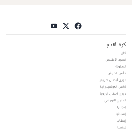
كرة القدم
كان
أسود الأطلس
البطولة
كأس العرش
دوري أبطال افريقيا
كأس الكونفيدرالية
دوري أبطال أوروبا
الدوري الأوروبي
إنجلترا
إسبانيا
إيطاليا
فرنسا