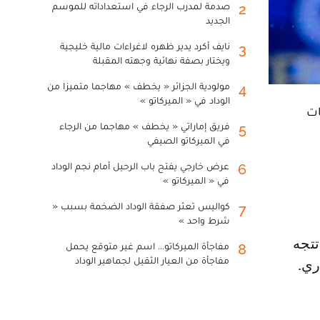
صدمة لمدرب الرجاء في استعداداته للموسم
2
الجديد
نايف أكرد يدير ظهره لاغراءات مالية خليجية
3
ويختار بصفة نهائية وجهته المقبلة
مولودية الجزائر « يخطف » مهاجما متميزا من
4
الوداد في « الميركاتو »
ات
فريق إماراتي « يخطف » مهاجما من الرجاء
5
في الميركاتو الصيفي
عرض خارجي يفتح باب الرحيل أمام نجم الوداد
6
في « الميركاتو »
كواليس تعثر صفقة الوداد الضخمة بسبب «
7
شرط واحد »
مفاجأة الميركاتو... اسم غير متوقع يحمل
8
مفاجأة من العيار الثقيل لجماهير الوداد
ري.