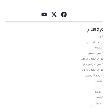
كرة القدم
كان
أسود الأطلس
البطولة
كأس العرش
دوري أبطال افريقيا
كأس الكونفيدرالية
دوري أبطال أوروبا
الدوري الأوروبي
إنجلترا
إسبانيا
إيطاليا
فرنسا
ألمانيا