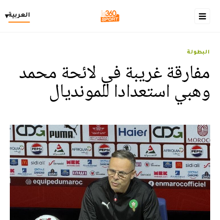
العربية
▾
البطولة
مفارقة غريبة في لائحة محمد
وهبي استعدادا للمونديال