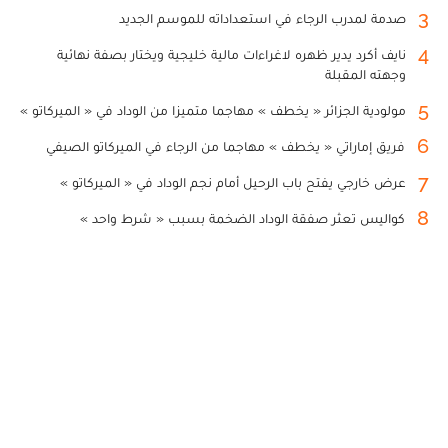
3
صدمة لمدرب الرجاء في استعداداته للموسم الجديد
4
نايف أكرد يدير ظهره لاغراءات مالية خليجية ويختار بصفة نهائية
وجهته المقبلة
5
مولودية الجزائر « يخطف » مهاجما متميزا من الوداد في « الميركاتو »
6
فريق إماراتي « يخطف » مهاجما من الرجاء في الميركاتو الصيفي
7
عرض خارجي يفتح باب الرحيل أمام نجم الوداد في « الميركاتو »
8
كواليس تعثر صفقة الوداد الضخمة بسبب « شرط واحد »