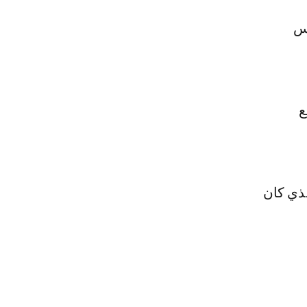
مس
ع
لذي كان