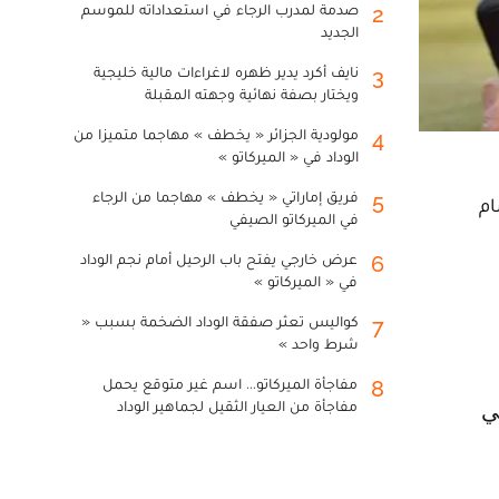
صدمة لمدرب الرجاء في استعداداته للموسم
2
الجديد
نايف أكرد يدير ظهره لاغراءات مالية خليجية
3
ويختار بصفة نهائية وجهته المقبلة
مولودية الجزائر « يخطف » مهاجما متميزا من
4
الوداد في « الميركاتو »
فريق إماراتي « يخطف » مهاجما من الرجاء
5
ام
في الميركاتو الصيفي
عرض خارجي يفتح باب الرحيل أمام نجم الوداد
6
في « الميركاتو »
كواليس تعثر صفقة الوداد الضخمة بسبب «
7
شرط واحد »
مفاجأة الميركاتو... اسم غير متوقع يحمل
8
مفاجأة من العيار الثقيل لجماهير الوداد