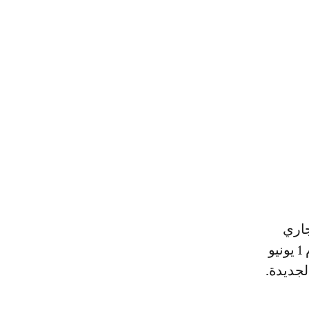
اة الذهاب يوم 24 ماي الجاري
على ملعب لوفتوس فيرسفيلد بجنوب إفريقيا، بينما تقام مباراة الإياب يوم 1 يونيو
لجديدة.