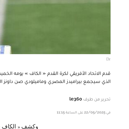
Dr
قدم الاتحاد الأفريقي لكرة القدم « الكاف » يومه الخم
الذي سيجمع بيراميدز المصري وماميلودي صن داونز الج
تحرير من طرف
le360
في 22/05/2025 على الساعة 11:15
وكشف « الكاف » عن الكأس الجديدة في جوهانسبرغ بحضور أساطير كرة القدم