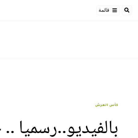
قائمة
كأس العرش
بالفيديو..رسميا .