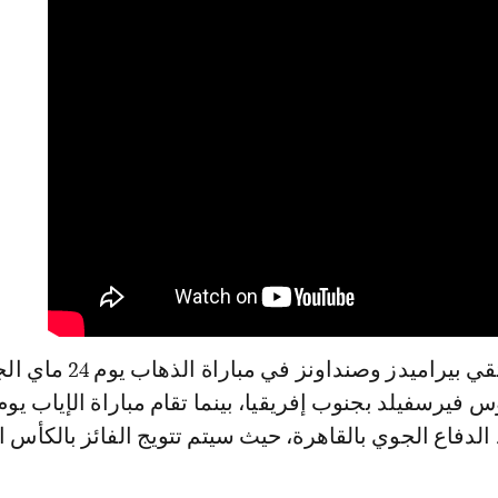
من المقرر أن يلتقي بيراميدز وصنداونز في مبار
الدفاع الجوي بالقاهرة، حيث سيتم تتويج الفائز بالكأس ا