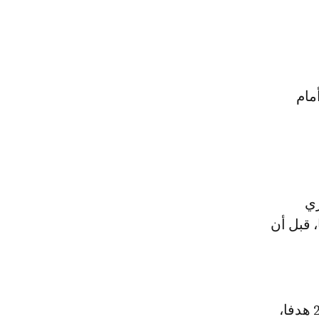
مام
ـ500 في الدوري
، قبل أن
واحتُفي ببطل العالم الفرنسي، الهداف التاريخي لأتلتيكو مدريد برصيد 212 هدفا،