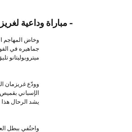
- مباراة وداعية لغريز
وخاض المهاجم الف
ميتروبوليتانو تليق
الإسباني بقميص «
يشد الرحال هذا ا