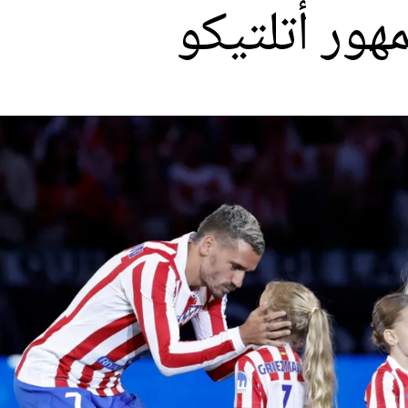
هور أتلتيكو