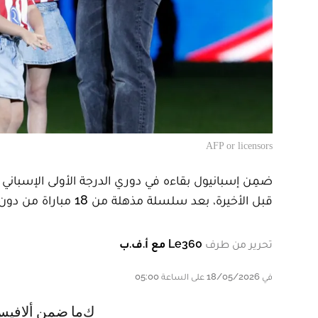
AFP or licensors
قبل الأخيرة، بعد سلسلة مذهلة من 18 مباراة من دون فوز.
تحرير من طرف
Le360 مع أ.ف.ب
في 18/05/2026 على الساعة 05:00
كما ضمن ألافيس ا