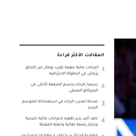
المقالات الأكثر قراءة
اغراءات مالية مهمة تقرب بوفال من اللحاق
1
بزياش في البطولة الاحترافية
رسميا..الرجاء يحسم الصفقة الأغلى في
2
الميركاتو الصيفي
صدمة لمدرب الرجاء في استعداداته للموسم
3
الجديد
نايف أكرد يدير ظهره لاغراءات مالية خليجية
4
ويختار بصفة نهائية وجهته المقبلة
مولودية الجزائر « يخطف » مهاجما متميزا من