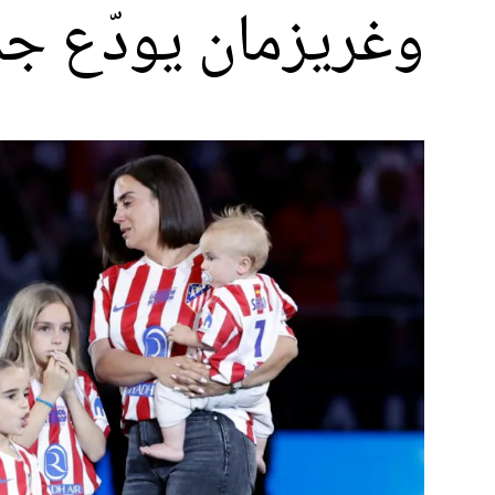
وغريزمان يودّع جم