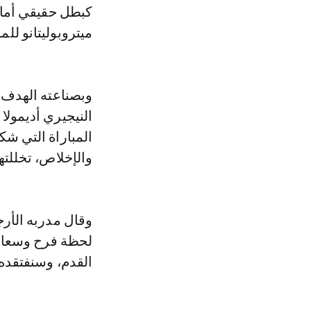
كبطل حقيقي أمام
ميتروبوليتانو لل
النيجيري أديمولا
المباراة التي ش
والإخلاص، تخللتها تجر
وقال مدربه الأرج
لحظة فرح وسعادة،
القدم، وسنفتقده ك