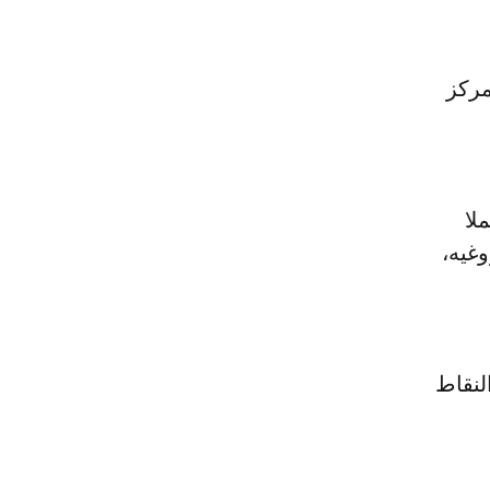
عوده إلى المركز
ن أكملا
وغيه،
لنقاط