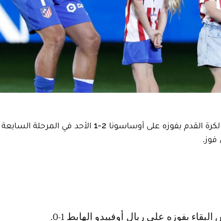
ضمِن إسبانيول بقاءه في دوري الدرجة الأولى الإسباني لكرة القدم بفوزه على أوساسونا 2-1 الأحد
لبقاء بفوزه على ريال أوفييدو الهابط 1-0.