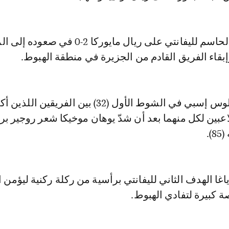
وساهم الانتصار الحاسم لليفانتي على ريال مايوركا 2-0 في ص
قاء الفريق القادم من الجزيرة في منطقة الهبوط.
وفصل هدف كارلوس إسبي في الشوط الأول (32) بين الفريقين اللذي
اعبين لكل منهما بعد أن شدّ يوهان موخيكا شعر روجير بر
).
غا الهدف الثاني لليفانتي برأسية من ركلة ركنية ليؤمن ا
 كبيرة لتفادي الهبوط.