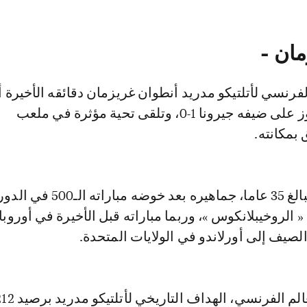
مان -
رنسي لأتلتيكو مدريد أنطوان غريزمان دقائقه الأخيرة أ
جماهيره في الفوز على ضيفه جيرونا 1-0، وتلقى تحية مؤثرة في ملعب
 بمكانته.
وودّع غريزمان البالغ 35 عاما، جماهيره بعد خوضه مباراته ال
 الروخيبلانكوس »، وربما مباراته قبل الأخيرة في أوروبا
لصيف إلى أورلاندو في الولايات المتحدة.