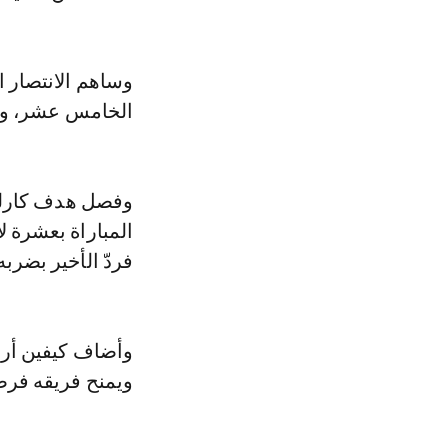
الخامس عشر، وإب
المباراة بعشرة ل
فردّ الأخير بضربه (85
وأضاف كيفين أريا
ويمنح فريقه فرصة