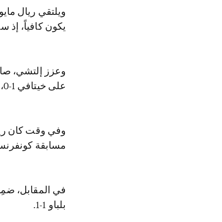
ويلتقي ريال مايور
يكون كافياً، إذ س
وعزز إلتشي، صاح
على خيتافي 1-0، وسيواجه جيرونا في المرحلة الأخيرة في مباراة قد تكون حاسمة.
وفي وقت كان ري
مسابقة كونفرنس لي
في المقابل، ضمِن
بلباو 1-1.