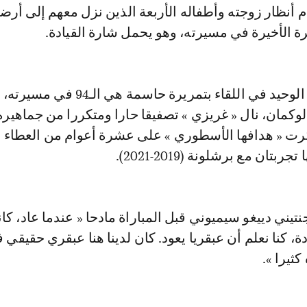
 أنظار زوجته وأطفاله الأربعة الذين نزل معهم إلى أرض
مرة الأخيرة في مسيرته، وهو يحمل شارة القيادة.
وبصناعته الهدف الوحيد في اللقاء بتمريرة حاسمة هي 
 لوكمان، نال « غريزي » تصفيقا حارا ومتكررا من جماهيره
كرت « هدافها الأسطوري » على عشرة أعوام من العطاء
بتان مع برشلونة (2019-2021).
نتيني دييغو سيميوني قبل المباراة مادحا « عندما عاد، كا
 كنا نعلم أن عبقريا يعود. كان لدينا هنا عبقري حقيقي 
ثيرا ».