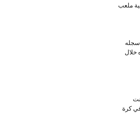
ية ملعب
الـ94 في مسيرته، سجله
 خلال
نت
في كرة