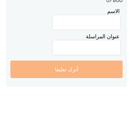
0
/
800
الاسم
عنوان المراسلة
أترك تعليقا