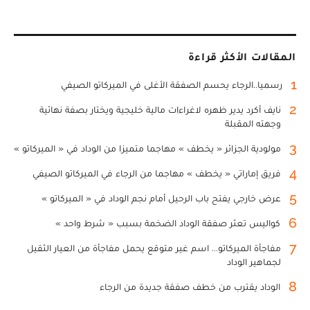
المقالات الأكثر قراءة
1
رسميا..الرجاء يحسم الصفقة الأغلى في الميركاتو الصيفي
2
نايف أكرد يدير ظهره لاغراءات مالية خليجية ويختار بصفة نهائية
وجهته المقبلة
3
مولودية الجزائر « يخطف » مهاجما متميزا من الوداد في « الميركاتو »
4
فريق إماراتي « يخطف » مهاجما من الرجاء في الميركاتو الصيفي
5
عرض خارجي يفتح باب الرحيل أمام نجم الوداد في « الميركاتو »
6
كواليس تعثر صفقة الوداد الضخمة بسبب « شرط واحد »
7
مفاجأة الميركاتو... اسم غير متوقع يحمل مفاجأة من العيار الثقيل
لجماهير الوداد
8
الوداد يقترب من خطف صفقة جديدة من الرجاء