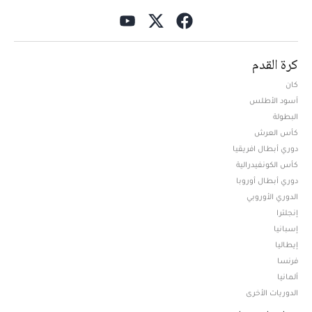
كرة القدم
كان
أسود الأطلس
البطولة
كأس العرش
دوري أبطال افريقيا
كأس الكونفيدرالية
دوري أبطال أوروبا
الدوري الأوروبي
إنجلترا
إسبانيا
إيطاليا
فرنسا
ألمانيا
الدوريات الأخرى