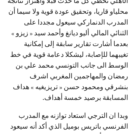
الأهلي تخطي كل ما حدث قبلا واهتزاز نتائجه
محلياو قاريا، وتحقيق عودة قوية ولا سيما أن
المدرب الدنماركي سيعول مجددا على
الثنائي المالي أليو ديانغ وأحمد سيد « زيزو »
بعدما أشارت تقارير سابقة إلى إمكانية
تغيبهما للإصابة، ليشكلا دعامة قوية في خط
الوسط الى جانب التونسي محمد علي بن
رمضان والمهاجمين المغربي اشرف
بنشرقي ومحمود حسن « تريزيغيه » هداف
المسابقة برصيد خمسة أهداف.
وبدا ان الترجي استعاد توازنه مع المدرب
الفرنسي باتريس بوميل الذي أكد أنه سيعود