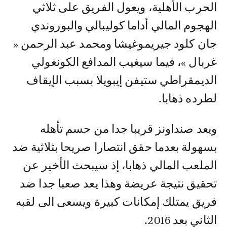
الحرب الأهلية، ويعول الفريق على ثلاثي
الهجوم المالي أداما كوليبالي والبوروندي
جان كلود جيريموغيشا ومحمد عبد الرحمن «
غربال »، فيما سيغيب المدافع الكونغولي
الديمقراطي ستيفن إيبويلا بسبب الإيقاف
لطرده ذهابا.
ويعد صنداونز قريبا جدا من حسم تأهله
بسهولة بعدما حقق انتصارا صريحا بثلاثية ضد
الملعب المالي ذهابا، إذ سيبحث الأخير عن
تحقيق نتيجة عريضة وهذا يعد صعبا جدا ضد
فريق يمتلك إمكانات كبيرة ويسعى الى لقبه
الثاني بعد 2016.