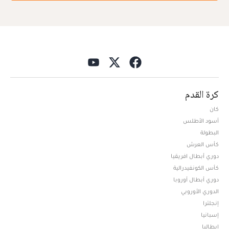
كرة القدم
كان
أسود الأطلس
البطولة
كأس العرش
دوري أبطال افريقيا
كأس الكونفيدرالية
دوري أبطال أوروبا
الدوري الأوروبي
إنجلترا
إسبانيا
إيطاليا