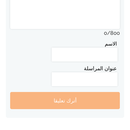
0
/
800
الاسم
عنوان المراسلة
أترك تعليقا