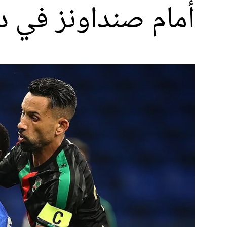
أمام صنداونز في د