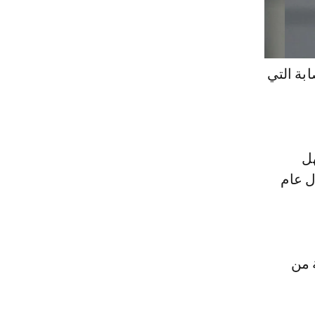
بة التي
هل
ل عام
 من