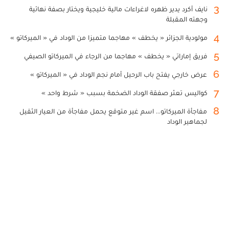
3
نايف أكرد يدير ظهره لاغراءات مالية خليجية ويختار بصفة نهائية
وجهته المقبلة
4
مولودية الجزائر « يخطف » مهاجما متميزا من الوداد في « الميركاتو »
5
فريق إماراتي « يخطف » مهاجما من الرجاء في الميركاتو الصيفي
6
عرض خارجي يفتح باب الرحيل أمام نجم الوداد في « الميركاتو »
7
كواليس تعثر صفقة الوداد الضخمة بسبب « شرط واحد »
8
مفاجأة الميركاتو... اسم غير متوقع يحمل مفاجأة من العيار الثقيل
لجماهير الوداد