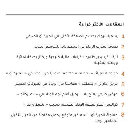
المقالات الأكثر قراءة
1
رسميا..الرجاء يحسم الصفقة الأغلى في الميركاتو الصيفي
2
صدمة لمدرب الرجاء في استعداداته للموسم الجديد
3
نايف أكرد يدير ظهره لاغراءات مالية خليجية ويختار بصفة نهائية
وجهته المقبلة
4
مولودية الجزائر « يخطف » مهاجما متميزا من الوداد في « الميركاتو »
5
فريق إماراتي « يخطف » مهاجما من الرجاء في الميركاتو الصيفي
6
عرض خارجي يفتح باب الرحيل أمام نجم الوداد في « الميركاتو »
7
كواليس تعثر صفقة الوداد الضخمة بسبب « شرط واحد »
8
مفاجأة الميركاتو... اسم غير متوقع يحمل مفاجأة من العيار الثقيل
لجماهير الوداد