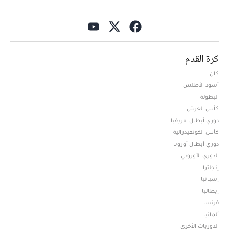
كرة القدم
كان
أسود الأطلس
البطولة
كأس العرش
دوري أبطال افريقيا
كأس الكونفيدرالية
دوري أبطال أوروبا
الدوري الأوروبي
إنجلترا
إسبانيا
إيطاليا
فرنسا
ألمانيا
الدوريات الأخرى