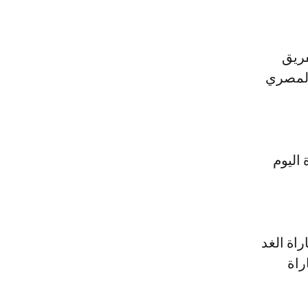
فريق
المصري
 اليوم
اة الغد
راة