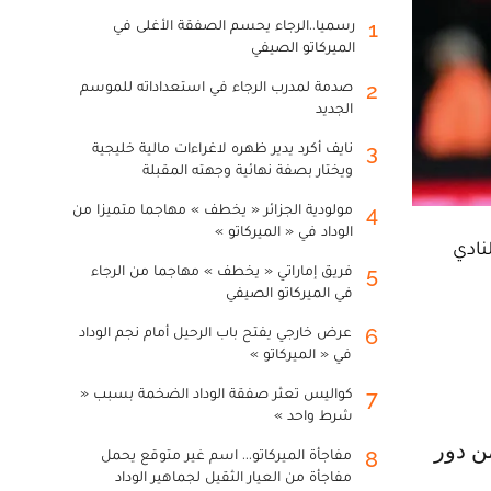
رسميا..الرجاء يحسم الصفقة الأغلى في
1
الميركاتو الصيفي
صدمة لمدرب الرجاء في استعداداته للموسم
2
الجديد
نايف أكرد يدير ظهره لاغراءات مالية خليجية
3
ويختار بصفة نهائية وجهته المقبلة
مولودية الجزائر « يخطف » مهاجما متميزا من
4
الوداد في « الميركاتو »
نادي
فريق إماراتي « يخطف » مهاجما من الرجاء
5
في الميركاتو الصيفي
عرض خارجي يفتح باب الرحيل أمام نجم الوداد
6
في « الميركاتو »
كواليس تعثر صفقة الوداد الضخمة بسبب «
7
شرط واحد »
مفاجأة الميركاتو... اسم غير متوقع يحمل
8
مفاجأة من العيار الثقيل لجماهير الوداد