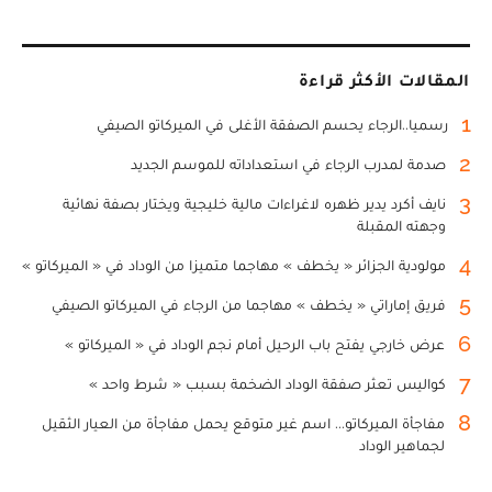
المقالات الأكثر قراءة
1
رسميا..الرجاء يحسم الصفقة الأغلى في الميركاتو الصيفي
2
صدمة لمدرب الرجاء في استعداداته للموسم الجديد
3
نايف أكرد يدير ظهره لاغراءات مالية خليجية ويختار بصفة نهائية
وجهته المقبلة
4
مولودية الجزائر « يخطف » مهاجما متميزا من الوداد في « الميركاتو »
5
فريق إماراتي « يخطف » مهاجما من الرجاء في الميركاتو الصيفي
6
عرض خارجي يفتح باب الرحيل أمام نجم الوداد في « الميركاتو »
7
كواليس تعثر صفقة الوداد الضخمة بسبب « شرط واحد »
8
مفاجأة الميركاتو... اسم غير متوقع يحمل مفاجأة من العيار الثقيل
لجماهير الوداد