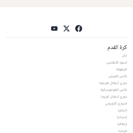
كرة القدم
كان
أسود الأطلس
البطولة
كأس العرش
دوري أبطال افريقيا
كأس الكونفيدرالية
دوري أبطال أوروبا
الدوري الأوروبي
إنجلترا
إسبانيا
إيطاليا
فرنسا