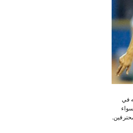
ل 7 خاضها فريقه في
سواء
حترفين.