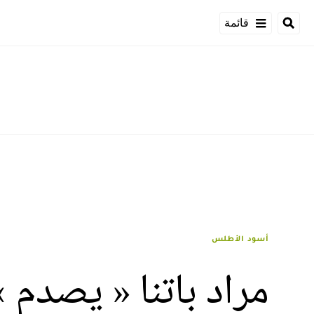
قائمة
أسود الأطلس
مراد باتنا « يصدم 