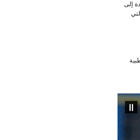
ة إلى
لتي
بية