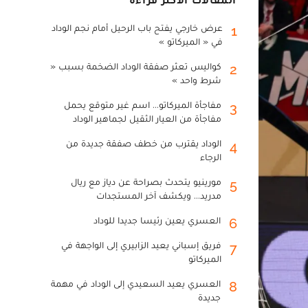
عرض خارجي يفتح باب الرحيل أمام نجم الوداد
1
في « الميركاتو »
كواليس تعثر صفقة الوداد الضخمة بسبب «
2
شرط واحد »
مفاجأة الميركاتو... اسم غير متوقع يحمل
3
مفاجأة من العيار الثقيل لجماهير الوداد
الوداد يقترب من خطف صفقة جديدة من
4
الرجاء
مورينيو يتحدث بصراحة عن دياز مع ريال
5
مدريد... ويكشف آخر المستجدات
العسري يعين رئيسا جديدا للوداد
6
فريق إسباني يعيد الزابيري إلى الواجهة في
7
الميركاتو
العسري يعيد السعيدي إلى الوداد في مهمة
8
جديدة