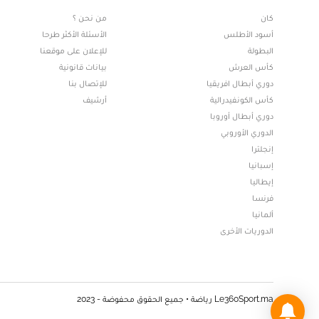
كان
من نحن ؟
أسود الأطلس
الأسئلة الأكثر طرحا
البطولة
للإعلان على موقعنا
كأس العرش
بيانات قانونية
دوري أبطال افريقيا
للإتصال بنا
كأس الكونفيدرالية
أرشيف
دوري أبطال أوروبا
الدوري الأوروبي
إنجلترا
إسبانيا
إيطاليا
فرنسا
ألمانيا
الدوريات الأخرى
Le360Sport.ma رياضة • جميع الحقوق محفوضة - 2023