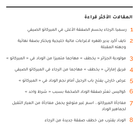
المقالات الأكثر قراءة
1
رسميا..الرجاء يحسم الصفقة الأغلى في الميركاتو الصيفي
2
نايف أكرد يدير ظهره لاغراءات مالية خليجية ويختار بصفة نهائية
وجهته المقبلة
3
مولودية الجزائر « يخطف » مهاجما متميزا من الوداد في « الميركاتو »
4
فريق إماراتي « يخطف » مهاجما من الرجاء في الميركاتو الصيفي
5
عرض خارجي يفتح باب الرحيل أمام نجم الوداد في « الميركاتو »
6
كواليس تعثر صفقة الوداد الضخمة بسبب « شرط واحد »
7
مفاجأة الميركاتو... اسم غير متوقع يحمل مفاجأة من العيار الثقيل
لجماهير الوداد
8
الوداد يقترب من خطف صفقة جديدة من الرجاء